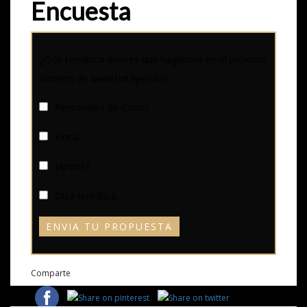
Encuesta
¿Qué temática quieres que hagamos en el próximo
número de www.tintayestilo?
Personajes de Comic
Floral
Japonés
Otra temática
ENVIA TU PROPUESTA
Comparte