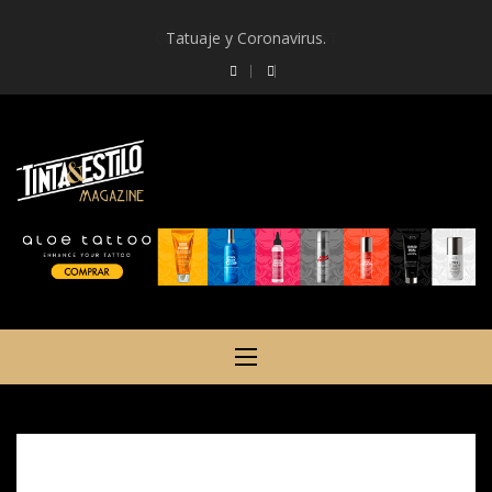
Skip
Tatuaje y Coronavirus.
to
content
TINTAYESTILO -TATTOO
MAGAZINE ESPAÑA